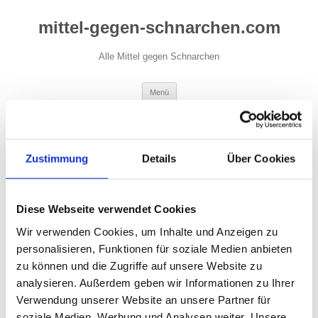
Zum
Inhalt
mittel-gegen-schnarchen.com
springen
Alle Mittel gegen Schnarchen
Menü
SCHLAGWORTARCHIV:
RACHENSPRAY
Zustimmung
Details
Über Cookies
Diese Webseite verwendet Cookies
Spray gegen Schnarchen
Wir verwenden Cookies, um Inhalte und Anzeigen zu
Nahezu 50 % aller Männer über 50 Jahre schnarchen. Bei
personalisieren, Funktionen für soziale Medien anbieten
Frauen ist dieser Prozentsatz etwas niedriger. Trotzdem, somit
zu können und die Zugriffe auf unsere Website zu
ist Schnarchen sehr häufig verbreitet und keiner von uns kann
analysieren. Außerdem geben wir Informationen zu Ihrer
behaupten, dass er die Schnarchgeräusche nicht kennt. Jeder
Verwendung unserer Website an unsere Partner für
von uns hat sie schon gehört.
soziale Medien, Werbung und Analysen weiter. Unsere