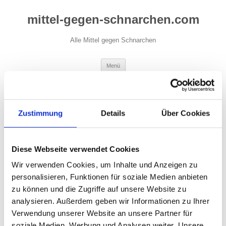
Zum
Inhalt
mittel-gegen-schnarchen.com
springen
Alle Mittel gegen Schnarchen
Menü
Anti Schnarch Tropfen (Formel 6 Velag
Zustimmung
Details
Über Cookies
Pharma)
Schnarchen kann ganz schön störend sein. Oftmals ist es der
Diese Webseite verwendet Cookies
Partner, der die Initiative ergreift und sich auf die Suche nach
einem geeignetem Mittel gegen Schnarchen macht.
Wir verwenden Cookies, um Inhalte und Anzeigen zu
personalisieren, Funktionen für soziale Medien anbieten
Im Internet werden die verschiedensten Produkte gegen
zu können und die Zugriffe auf unsere Website zu
Schnarchen angeboten.
analysieren. Außerdem geben wir Informationen zu Ihrer
Verwendung unserer Website an unsere Partner für
Eine mögliches Mittel gegen Schnarchen können eventuell
soziale Medien, Werbung und Analysen weiter. Unsere